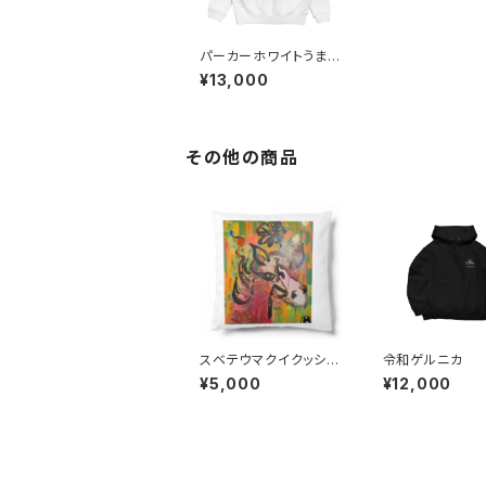
パーカーホワイトうまく
いく
¥13,000
その他の商品
スベテウマクイクッショ
令和ゲルニカ
ン
¥5,000
¥12,000