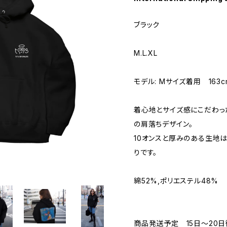
ブラック
M.L.XL
モデル: Mサイズ着用 163c
着心地とサイズ感にこだわっ
の肩落ちデザイン。
10オンスと厚みのある生地
りです。
綿52%,ポリエステル48%
商品発送予定 15日〜20日