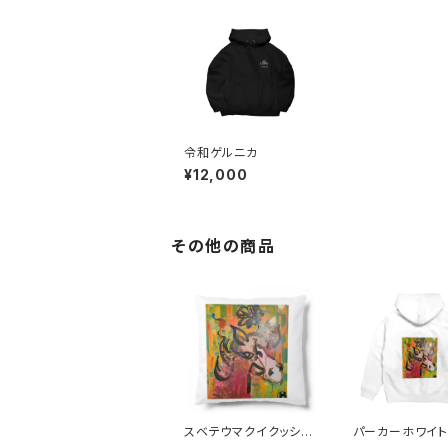
令和ゲルニカ
¥12,000
その他の商品
スベテウマクイクッショ
パーカーホワイト
ン
いく