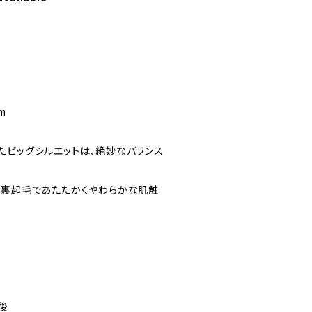
m
たビッグシルエットは、絶妙なバランス
は裏起毛であたたかくやわらかな肌触
後